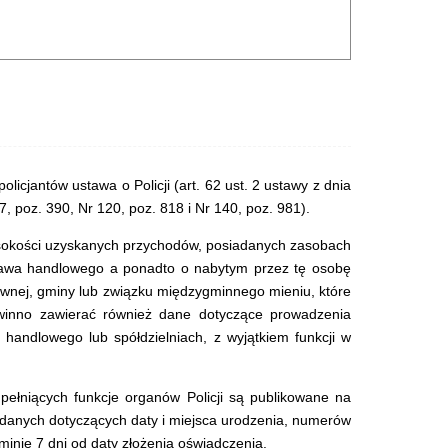
cjantów ustawa o Policji (art. 62 ust. 2 ustawy z dnia
7, poz. 390, Nr 120, poz. 818 i Nr 140, poz. 981).
ysokości uzyskanych przychodów, posiadanych zasobach
prawa handlowego a ponadto o nabytym przez tę osobę
awnej, gminy lub związku międzygminnego mieniu, które
winno zawierać również dane dotyczące prowadzenia
 handlowego lub spółdzielniach, z wyjątkiem funkcji w
ełniących funkcje organów Policji są publikowane na
m danych dotyczących daty i miejsca urodzenia, numerów
rminie 7 dni od daty złożenia oświadczenia.