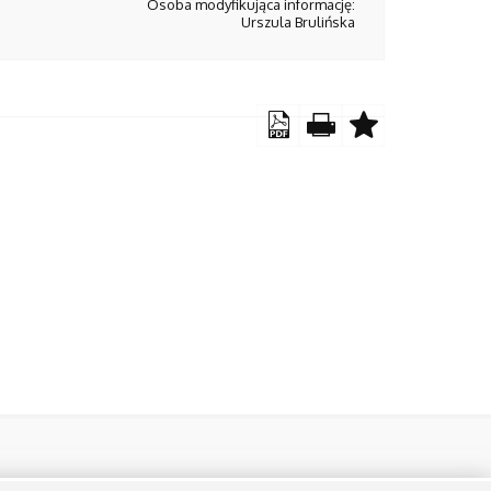
Osoba modyfikująca informację:
Urszula Brulińska