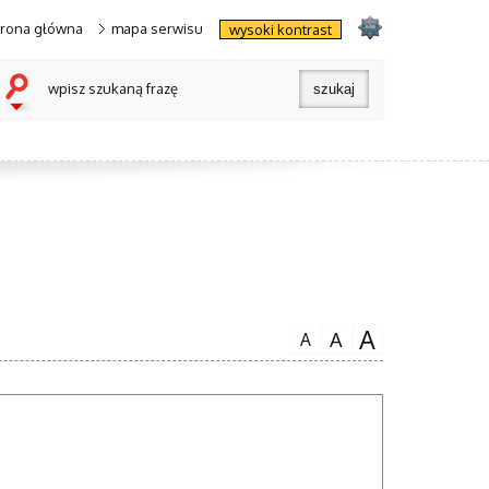
trona główna
mapa serwisu
wysoki kontrast
wpisz szukaną frazę
A
A
A