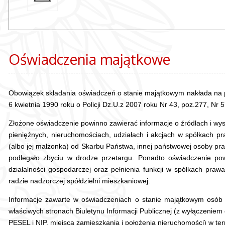
Oświadczenia majątkowe
Obowiązek składania oświadczeń o stanie majątkowym nakłada na poli
6 kwietnia 1990 roku o Policji Dz.U.z 2007 roku Nr 43, poz.277, Nr 5
Złożone oświadczenie powinno zawierać informacje o źródłach i w
pieniężnych, nieruchomościach, udziałach i akcjach w spółkach 
(albo jej małżonka) od Skarbu Państwa, innej państwowej osoby pr
podlegało zbyciu w drodze przetargu. Ponadto oświadczenie po
działalności gospodarczej oraz pełnienia funkcji w spółkach prawa
radzie nadzorczej spółdzielni mieszkaniowej.
Informacje zawarte w oświadczeniach o stanie majątkowym osób p
właściwych stronach Biuletynu Informacji Publicznej (z wyłączenie
PESEL i NIP, miejsca zamieszkania i położenia nieruchomości) w te